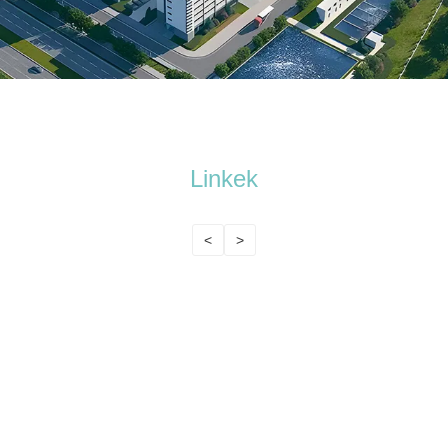
Linkek
<
>