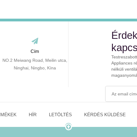
Érdekl
kapcs
Cím
Testreszabot
NO.2 Meiwang Road, Meilin utca,
Appliances ré
Ninghai, Ningbo, Kína
nélküli venti
magasnyomás
RMÉKEK
HÍR
LETÖLTÉS
KÉRDÉS KÜLDÉSE