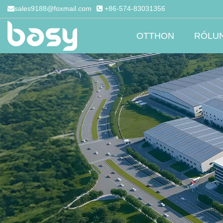
sales9188@foxmail.com
+86-574-83031356
OTTHON
RÓLU