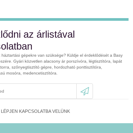
ődni az árlistával
olatban
t háztartási gépekre van szüksége? Küldje el érdeklődését a Basy
szére. Gyári közvetlen alacsony ár porszívóra, légtisztítóra, lapát
látorra, szőnyegtisztító gépre, hordozható ponttisztítóra,
ú mosóra, medencetisztítóra.
LÉPJEN KAPCSOLATBA VELÜNK