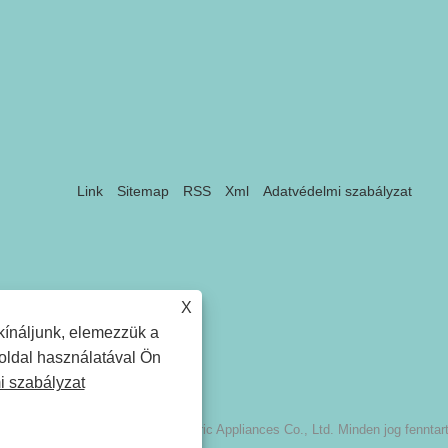
Link
Sitemap
RSS
Xml
Adatvédelmi szabályzat
X
kínáljunk, elemezzük a
 oldal használatával Ön
 szabályzat
pyright © 2026 Ningbo Basy Electric Appliances Co., Ltd. Minden jog fenntar