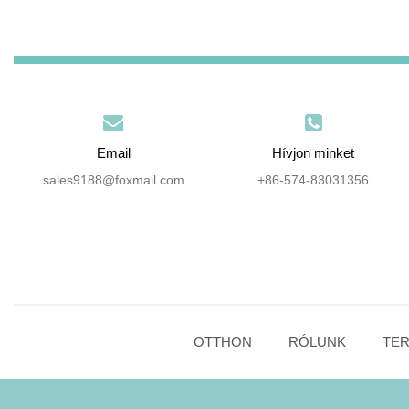
Email
Hívjon minket
sales9188@foxmail.com
+86-574-83031356
OTTHON
RÓLUNK
TE