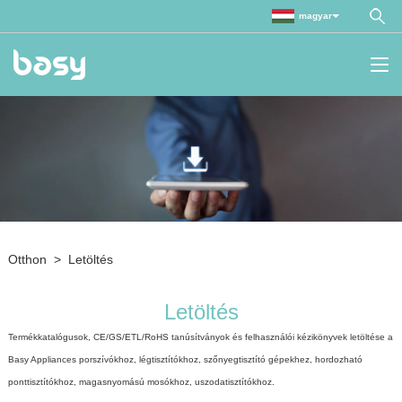
magyar
Otthon
>
Letöltés
Letöltés
Termékkatalógusok, CE/GS/ETL/RoHS tanúsítványok és felhasználói kézikönyvek letöltése a
Basy Appliances porszívókhoz, légtisztítókhoz, szőnyegtisztító gépekhez, hordozható
ponttisztítókhoz, magasnyomású mosókhoz, uszodatisztítókhoz.