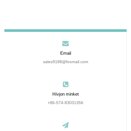
Email
sales9188@foxmail.com
Hívjon minket
+86-574-83031356