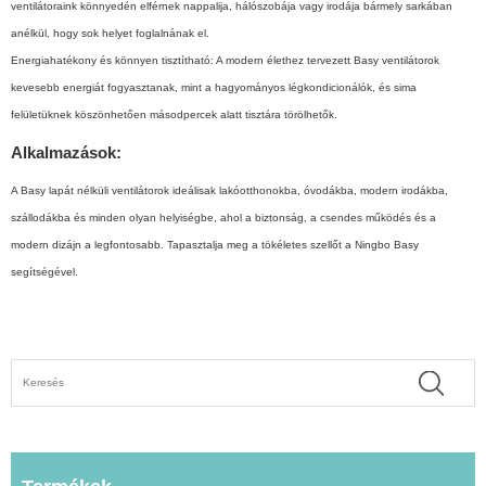
ventilátoraink könnyedén elférnek nappalija, hálószobája vagy irodája bármely sarkában
anélkül, hogy sok helyet foglalnának el.
Energiahatékony és könnyen tisztítható: A modern élethez tervezett Basy ventilátorok
kevesebb energiát fogyasztanak, mint a hagyományos légkondicionálók, és sima
felületüknek köszönhetően másodpercek alatt tisztára törölhetők.
Alkalmazások:
A Basy lapát nélküli ventilátorok ideálisak lakóotthonokba, óvodákba, modern irodákba,
szállodákba és minden olyan helyiségbe, ahol a biztonság, a csendes működés és a
modern dizájn a legfontosabb. Tapasztalja meg a tökéletes szellőt a Ningbo Basy
segítségével.