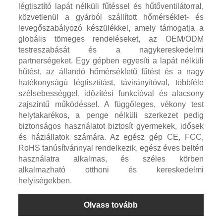
légtisztító lapát nélküli fűtéssel és hűtőventilátorral,
közvetlenül a gyárból szállított hőmérséklet- és
levegőszabályozó készülékkel, amely támogatja a
globális tömeges rendeléseket, az OEM/ODM
testreszabását és a nagykereskedelmi
partnerségeket. Egy gépben egyesíti a lapát nélküli
hűtést, az állandó hőmérsékletű fűtést és a nagy
hatékonyságú légtisztítást, távirányítóval, többféle
szélsebességgel, időzítési funkcióval és alacsony
zajszintű működéssel. A függőleges, vékony test
helytakarékos, a penge nélküli szerkezet pedig
biztonságos használatot biztosít gyermekek, idősek
és háziállatok számára. Az egész gép CE, FCC,
RoHS tanúsítvánnyal rendelkezik, egész éves beltéri
használatra alkalmas, és széles körben
alkalmazható otthoni és kereskedelmi
helyiségekben.
Olvass tovább