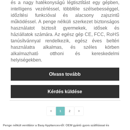
és a nagy hatékonyságú légtisztítást egy gépben,
intelligens vezérléssel, többféle szélsebességgel,
időzítési funkcióval és alacsony zajszintű
működéssel. A penge nélküli szerkezet biztonságos
használatot biztosít gyermekek, idősek és
háziállatok számára. Az egész gép CE, FCC, RoHS
tanúsítvánnyal rendelkezik, egész éves beltéri
használatra alkalmas, és széles körben
alkalmazható otthoni és kereskedelmi
helyiségekben.
Olvass tovább
Kérdés küldése
<
1
2
>
Penge nélküli ventilátor a Basy Appliances-től: OEM gyártó gyors szállítással és