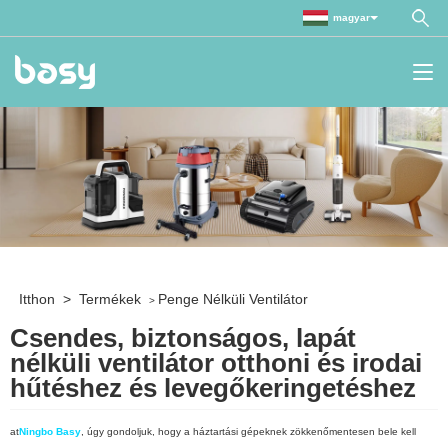
magyar
Itthon
>
Termékek
Penge Nélküli Ventilátor
>
Csendes, biztonságos, lapát
nélküli ventilátor otthoni és irodai
hűtéshez és levegőkeringetéshez
at
Ningbo Basy
, úgy gondoljuk, hogy a háztartási gépeknek zökkenőmentesen bele kell