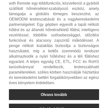
with Remote egy többfunkciós, közvetlenül a gyárból
szállított hőmérséklet-szabályozó eszköz, amely
támogatja a globális tömeges beszerzést, az
OEM/ODM testreszabását és a nagykereskedelmi
partnerségeket. Egy gépben egyesíti a lapát nélküli
hűtést és az állandó hőmérsékletű fűtést, intelligens
vezérléssel, többféle szélsebességgel, időzítési
funkcióval és alacsony zajszintű működéssel. A
penge nélküli kialakítás biztosítja a biztonságos
használatot, míg a kettős üzemmódú rendszer
alkalmazkodik a nyári hűtéshez és a téli fűtéshez
egyaránt. A teljes egység CE, ETL, FCC és RoHS
tanúsítvánnyal rendelkezik, testreszabható
paraméterekkel, széles körben használják háztartási
és kereskedelmi beltéri forgatókönyvekben az egész
éves kényelem érdekében.
Olvass tovább