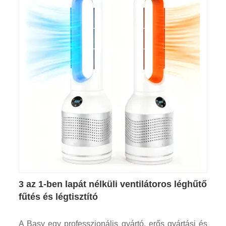
3 az 1-ben lapát nélküli ventilátoros léghűtő
fűtés és légtisztító
A Basy egy professzionális gyártó, erős gyártási és