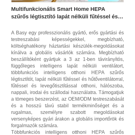
Multifunkcionális Smart Home HEPA
szűrős légtisztító lapát nélküli fűtéssel és
hűtőventilátorral
A Basy egy professzionális gyártó, erős gyártási és
testreszabási képességekkel, megbízható,
költséghatékony háztartási készülék-megoldásokat
kínálva a globális vásárlók számára. Megbízható
beszállítóként gyártjuk a 3 az 1-ben távirányítós,
függőleges intelligens lapát nélküli ventilátort,
többfunkciós intelligens otthoni HEPA szűrős
légtisztítót, lapát nélküli fűtéssel és hűtőventilátorral,
fűtéssel és levegőtisztítással otthoni, hálószoba,
nappali, irodai és szállodai használatra. Támogatjuk
a tömeges beszerzést, az OEM/ODM testreszabását
és a hosszú távú stabil termékminőséget és a
rugalmas, személyre szabott megoldásokat
versenyképes gyári árakon a globális importőrök és
forgalmazók számára.
Többfunkciós intelligens otthoni HEPA szűrős