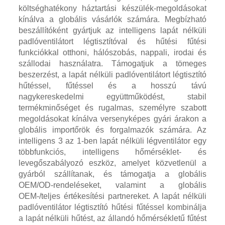
költséghatékony háztartási készülék-megoldásokat
kínálva a globális vásárlók számára. Megbízható
beszállítóként gyártjuk az intelligens lapát nélküli
padlóventilátort légtisztítóval és hűtési fűtési
funkciókkal otthoni, hálószobás, nappali, irodai és
szállodai használatra. Támogatjuk a tömeges
beszerzést, a lapát nélküli padlóventilátort légtisztító
hűtéssel, fűtéssel és a hosszú távú
nagykereskedelmi együttműködést, stabil
termékminőséget és rugalmas, személyre szabott
megoldásokat kínálva versenyképes gyári árakon a
globális importőrök és forgalmazók számára. Az
intelligens 3 az 1-ben lapát nélküli légventilátor egy
többfunkciós, intelligens hőmérséklet- és
levegőszabályozó eszköz, amelyet közvetlenül a
gyárból szállítanak, és támogatja a globális
OEM/OD-rendeléseket, valamint a globális
OEM-/teljes értékesítési partnereket. A lapát nélküli
padlóventilátor légtisztító hűtési fűtéssel kombinálja
a lapát nélküli hűtést, az állandó hőmérsékletű fűtést