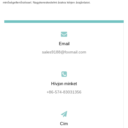
minőségellenőrzéssel. Nagykereskedelmi árakra kérjen árajánlatot.
Email
sales9188@foxmail.com
Hívjon minket
+86-574-83031356
Cím