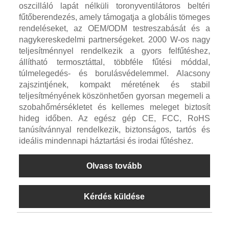
oszcilláló lapát nélküli toronyventilátoros beltéri
fűtőberendezés, amely támogatja a globális tömeges
rendeléseket, az OEM/ODM testreszabását és a
nagykereskedelmi partnerségeket. 2000 W-os nagy
teljesítménnyel rendelkezik a gyors felfűtéshez,
állítható termosztáttal, többféle fűtési móddal,
túlmelegedés- és borulásvédelemmel. Alacsony
zajszintjének, kompakt méretének és stabil
teljesítményének köszönhetően gyorsan megemeli a
szobahőmérsékletet és kellemes meleget biztosít
hideg időben. Az egész gép CE, FCC, RoHS
tanúsítvánnyal rendelkezik, biztonságos, tartós és
ideális mindennapi háztartási és irodai fűtéshez.
Olvass tovább
Kérdés küldése