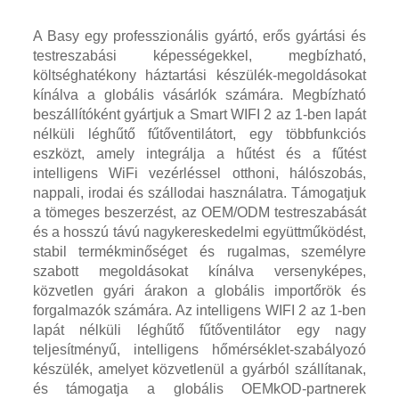
A Basy egy professzionális gyártó, erős gyártási és
testreszabási képességekkel, megbízható,
költséghatékony háztartási készülék-megoldásokat
kínálva a globális vásárlók számára. Megbízható
beszállítóként gyártjuk a Smart WIFI 2 az 1-ben lapát
nélküli léghűtő fűtőventilátort, egy többfunkciós
eszközt, amely integrálja a hűtést és a fűtést
intelligens WiFi vezérléssel otthoni, hálószobás,
nappali, irodai és szállodai használatra. Támogatjuk
a tömeges beszerzést, az OEM/ODM testreszabását
és a hosszú távú nagykereskedelmi együttműködést,
stabil termékminőséget és rugalmas, személyre
szabott megoldásokat kínálva versenyképes,
közvetlen gyári árakon a globális importőrök és
forgalmazók számára. Az intelligens WIFI 2 az 1-ben
lapát nélküli léghűtő fűtőventilátor egy nagy
teljesítményű, intelligens hőmérséklet-szabályozó
készülék, amelyet közvetlenül a gyárból szállítanak,
és támogatja a globális OEMkOD-partnerek