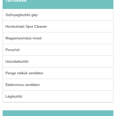
Termékek
Szőnyegtisztító gép
Hordozható Spot Cleaner
Magasnyomású mosó
Porszívó
Uszodatisztító
Penge nélküli ventilátor
Elektromos ventilátor
Légtisztító