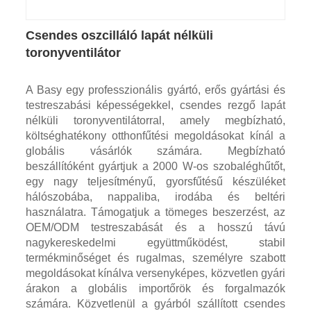
Csendes oszcilláló lapát nélküli
toronyventilátor
A Basy egy professzionális gyártó, erős gyártási és
testreszabási képességekkel, csendes rezgő lapát
nélküli toronyventilátorral, amely megbízható,
költséghatékony otthonfűtési megoldásokat kínál a
globális vásárlók számára. Megbízható
beszállítóként gyártjuk a 2000 W-os szobaléghűtőt,
egy nagy teljesítményű, gyorsfűtésű készüléket
hálószobába, nappaliba, irodába és beltéri
használatra. Támogatjuk a tömeges beszerzést, az
OEM/ODM testreszabását és a hosszú távú
nagykereskedelmi együttműködést, stabil
termékminőséget és rugalmas, személyre szabott
megoldásokat kínálva versenyképes, közvetlen gyári
árakon a globális importőrök és forgalmazók
számára. Közvetlenül a gyárból szállított csendes