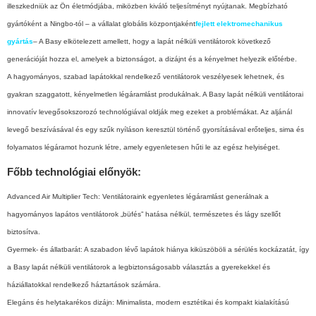
illeszkedniük az Ön életmódjába, miközben kiváló teljesítményt nyújtanak. Megbízható
gyártóként a Ningbo-tól – a vállalat globális központjaként
fejlett elektromechanikus
gyártás
– A Basy elkötelezett amellett, hogy a lapát nélküli ventilátorok következő
generációját hozza el, amelyek a biztonságot, a dizájnt és a kényelmet helyezik előtérbe.
A hagyományos, szabad lapátokkal rendelkező ventilátorok veszélyesek lehetnek, és
gyakran szaggatott, kényelmetlen légáramlást produkálnak. A Basy lapát nélküli ventilátorai
innovatív levegősokszorozó technológiával oldják meg ezeket a problémákat. Az aljánál
levegő beszívásával és egy szűk nyíláson keresztül történő gyorsításával erőteljes, sima és
folyamatos légáramot hozunk létre, amely egyenletesen hűti le az egész helyiséget.
Főbb technológiai előnyök:
Advanced Air Multiplier Tech: Ventilátoraink egyenletes légáramlást generálnak a
hagyományos lapátos ventilátorok „büfés” hatása nélkül, természetes és lágy szellőt
biztosítva.
Gyermek- és állatbarát: A szabadon lévő lapátok hiánya kiküszöböli a sérülés kockázatát, így
a Basy lapát nélküli ventilátorok a legbiztonságosabb választás a gyerekekkel és
háziállatokkal rendelkező háztartások számára.
Elegáns és helytakarékos dizájn: Minimalista, modern esztétikai és kompakt kialakítású