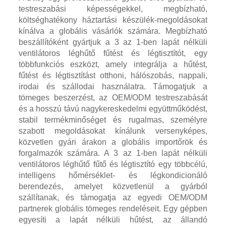
testreszabási képességekkel, megbízható,
költséghatékony háztartási készülék-megoldásokat
kínálva a globális vásárlók számára. Megbízható
beszállítóként gyártjuk a 3 az 1-ben lapát nélküli
ventilátoros léghűtő fűtést és légtisztítót, egy
többfunkciós eszközt, amely integrálja a hűtést,
fűtést és légtisztítást otthoni, hálószobás, nappali,
irodai és szállodai használatra. Támogatjuk a
tömeges beszerzést, az OEM/ODM testreszabását
és a hosszú távú nagykereskedelmi együttműködést,
stabil termékminőséget és rugalmas, személyre
szabott megoldásokat kínálunk versenyképes,
közvetlen gyári árakon a globális importőrök és
forgalmazók számára. A 3 az 1-ben lapát nélküli
ventilátoros léghűtő fűtő és légtisztító egy többcélú,
intelligens hőmérséklet- és légkondicionáló
berendezés, amelyet közvetlenül a gyárból
szállítanak, és támogatja az egyedi OEM/ODM
partnerek globális tömeges rendeléseit. Egy gépben
egyesíti a lapát nélküli hűtést, az állandó